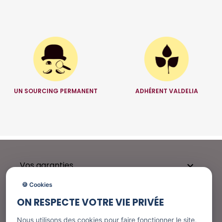
UN SOURCING PERMANENT
ADHÉRENT VALDELIA
Vos garanties

🍪 Cookies
ON RESPECTE VOTRE VIE PRIVÉE
Besoin d'aide ?

Nous utilisons des cookies pour faire fonctionner le site,