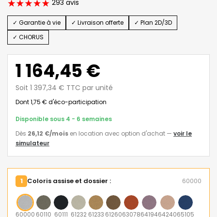
293 avis
✓ Garantie à vie
✓ Livraison offerte
✓ Plan 2D/3D
✓ CHORUS
1 164,45 €
Soit 1 397,34 € TTC par unité
Dont 1,75 € d'éco-participation
Disponible sous 4 - 6 semaines
Dès
26,12 €
/mois
en location avec option d'achat
—
voir le
simulateur
1
Coloris assise et dossier :
60000
60000
60110
60111
61232
61233
61260
63078
64194
64240
65105