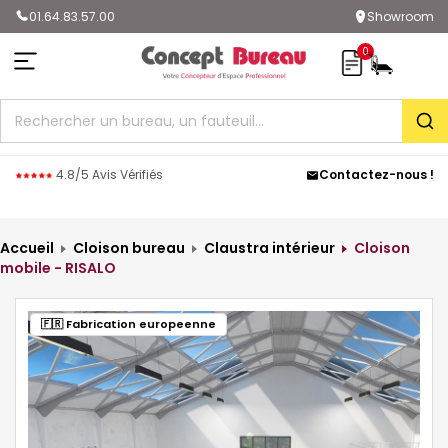
01.64.83.57.00
Showroom
0
Rec
4.8/5 Avis Vérifiés
Contactez-nous !
Accueil
Cloison bureau
Claustra intérieur
Cloison
mobile - RISALO