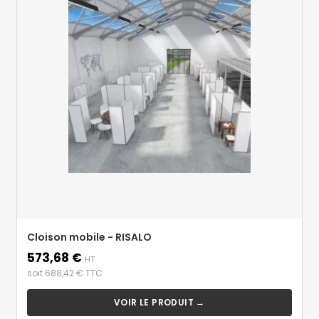
Cloison mobile - RISALO
573,68 €
Prix
HT
soit 688,42 € TTC
VOIR LE PRODUIT →