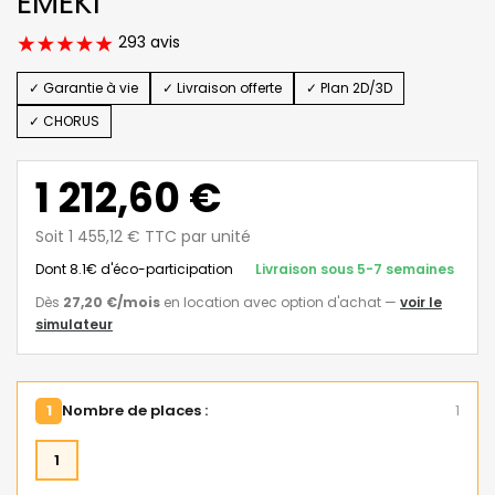
EMEKI
293 avis
✓ Garantie à vie
✓ Livraison offerte
✓ Plan 2D/3D
✓ CHORUS
1 212,60 €
Soit 1 455,12 € TTC par unité
Dont 8.1€ d'éco-participation
Livraison sous 5-7 semaines
Dès
27,20 €
/mois
en location avec option d'achat
—
voir le
simulateur
1
Nombre de places :
1
1