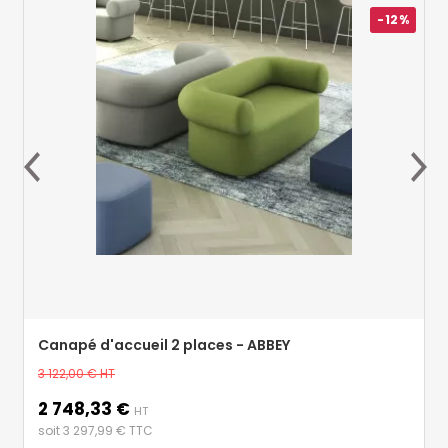
-12%
Canapé d'accueil 2 places - ABBEY
Prix
3 122,00 €
HT
de
2 748,33 €
Prix
base
HT
soit 3 297,99 € TTC