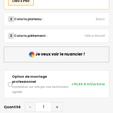
L160 x P90
2
Coloris plateau :
Blanc
3
Coloris piétement :
Hêtre Massif
Je veux voir le nuancier !
Option de montage
professionnel
+111,63 € ht/article
Installation sur site par nos techniciens
agréés
-
+
Quantité