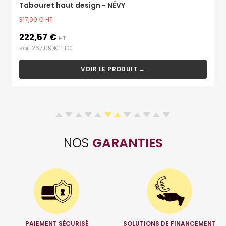
Tabouret haut design - NÉVY
Prix
317,00 €
HT
de
222,57 €
Prix
base
HT
soit 267,09 € TTC
VOIR LE PRODUIT →
NOS
GARANTIES
PAIEMENT SÉCURISÉ
SOLUTIONS DE FINANCEMENT