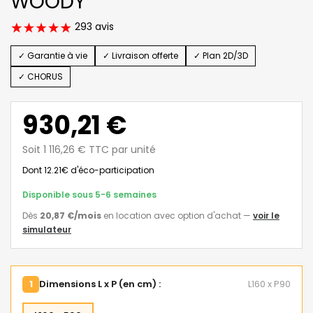
WOODY
293 avis
✓ Garantie à vie
✓ Livraison offerte
✓ Plan 2D/3D
✓ CHORUS
930,21 €
Soit 1 116,26 € TTC par unité
Dont 12.21€ d'éco-participation
Disponible sous 5-6 semaines
Dès
20,87 €
/mois
en location avec option d'achat
—
voir le
simulateur
1
Dimensions L x P (en cm) :
L160 x P90