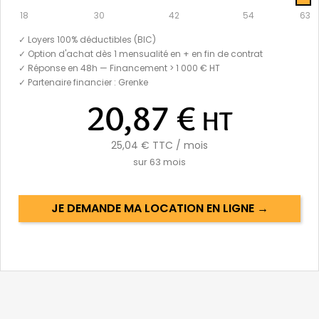
18
30
42
54
63
✓ Loyers 100% déductibles (BIC)
✓ Option d'achat dès 1 mensualité en + en fin de contrat
✓ Réponse en 48h — Financement > 1 000 € HT
✓ Partenaire financier : Grenke
20,87 €
HT
25,04 €
TTC / mois
sur
63
mois
JE DEMANDE MA LOCATION EN LIGNE →