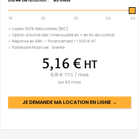
Durée de location :
63 mois
18
30
42
54
63
✓ Loyers 100% déductibles (BIC)
✓ Option d'achat dès 1 mensualité en + en fin de contrat
✓ Réponse en 48h — Financement > 1 000 € HT
✓ Partenaire financier : Grenke
5,16 €
HT
6,19 €
TTC / mois
sur
63
mois
JE DEMANDE MA LOCATION EN LIGNE →