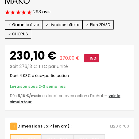
MAKO
293 avis
✓ Garantie à vie
✓ Livraison offerte
✓ Plan 2D/3D
✓ CHORUS
230,10 €
270,00 €
- 15%
Soit 276,13 € TTC par unité
Dont 4.03€ d'éco-participation
Livraison sous 2-3 semaines
Dès
5,16 €
/mois
en location avec option d'achat
—
voir le
simulateur
1
Dimensions L x P (en cm) :
L120 x P60