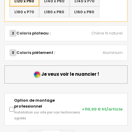
L120 x P60
L140 x P60
L140 x P70
L160 x P70
L180 x P80
L160 x P80
2
Coloris plateau :
Chêne fil naturel
3
Coloris piétement :
Aluminium
Je veux voir le nuancier !
Option de montage
professionnel
+110,00 € ht/article
Installation sur site par nos techniciens
agréés