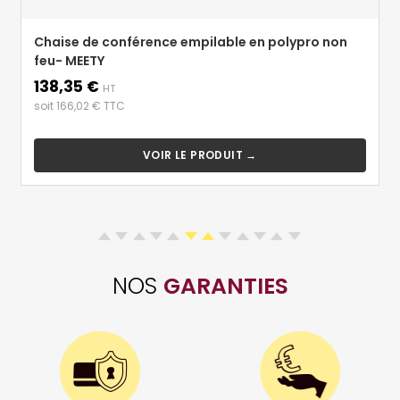
Chaise de conférence empilable en polypro non
feu- MEETY
138,35 €
Prix
HT
soit 166,02 € TTC
VOIR LE PRODUIT →
NOS
GARANTIES