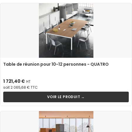
Table de réunion pour 10-12 personnes - QUATRO
Prix
1 721,40 €
HT
soit 2 065,68 € TTC
VOIR LE PRODUIT →