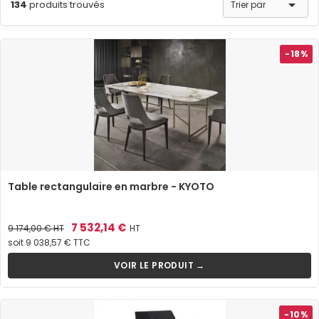

134
produits trouvés
Trier par
-18%
Table rectangulaire en marbre - KYOTO
Prix
Prix
7 532,14 €
9 174,00 €
HT
HT
de
soit 9 038,57 € TTC
base
VOIR LE PRODUIT →
-10%