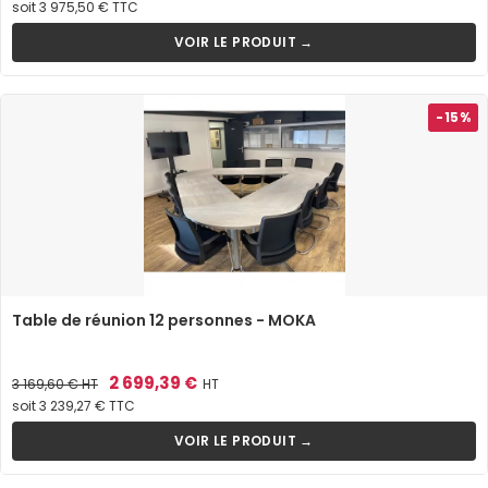
de
soit 3 975,50 € TTC
base
VOIR LE PRODUIT →
-15%
Table de réunion 12 personnes - MOKA
Prix
Prix
2 699,39 €
3 169,60 €
HT
HT
de
soit 3 239,27 € TTC
base
VOIR LE PRODUIT →