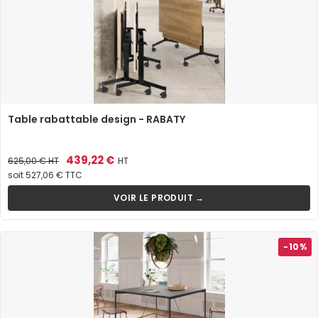
Table rabattable design - RABATY
Prix
Prix
439,22 €
625,00 €
HT
HT
de
soit 527,06 € TTC
base
VOIR LE PRODUIT →
-10%