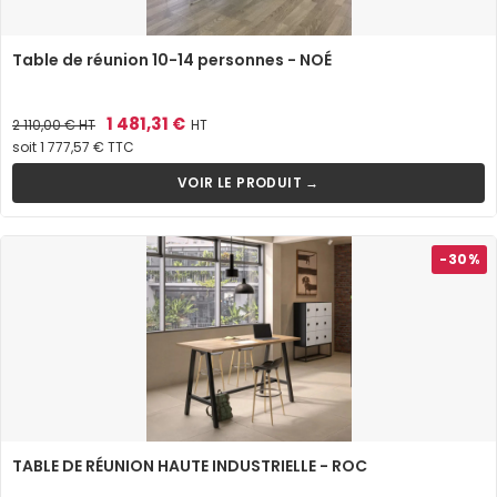
Table de réunion 10-14 personnes - NOÉ
Prix
Prix
1 481,31 €
2 110,00 €
HT
HT
de
soit 1 777,57 € TTC
base
VOIR LE PRODUIT →
-30%
TABLE DE RÉUNION HAUTE INDUSTRIELLE - ROC