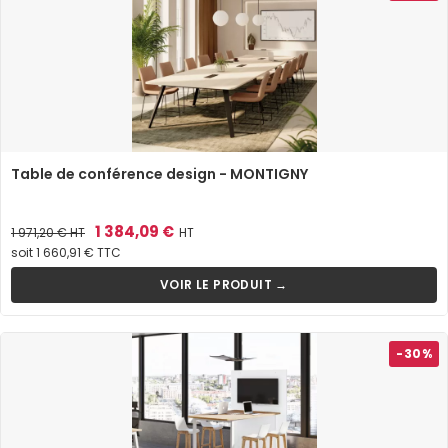
Table de conférence design - MONTIGNY
Prix
Prix
1 384,09 €
1 971,20 €
HT
HT
de
soit 1 660,91 € TTC
base
VOIR LE PRODUIT →
-30%