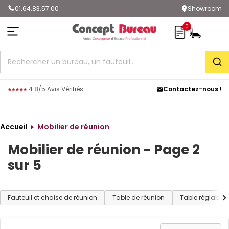
01.64.83.57.00
Showroom
0
Rec
4.8/5 Avis Vérifiés
Contactez-nous !
Accueil
Mobilier de réunion
Mobilier de réunion - Page 2
sur 5
Fauteuil et chaise de réunion
Table de réunion
Table réglable 