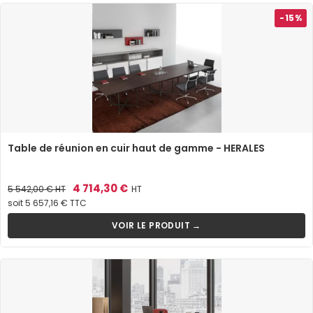
-15%
Table de réunion en cuir haut de gamme - HERALES
Prix
Prix
4 714,30 €
5 542,00 €
HT
HT
de
soit 5 657,16 € TTC
base
VOIR LE PRODUIT →