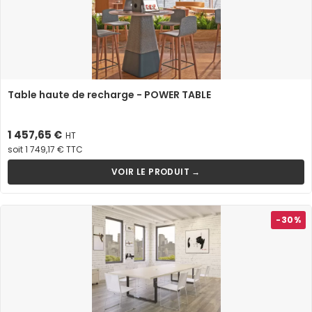
Table haute de recharge - POWER TABLE
Prix
1 457,65 €
HT
soit 1 749,17 € TTC
VOIR LE PRODUIT →
-30%