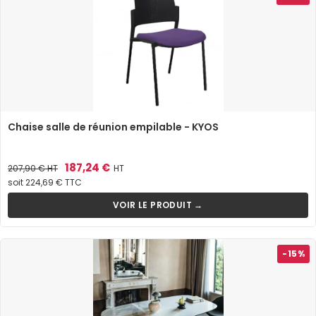
Chaise salle de réunion empilable - KYOS
Prix
Prix
187,24 €
207,90 €
HT
HT
de
soit 224,69 € TTC
base
VOIR LE PRODUIT →
-15%