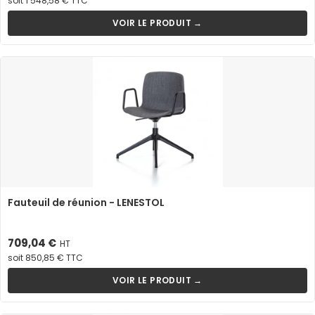
soit 1 548,58 € TTC
VOIR LE PRODUIT →
Fauteuil de réunion - LENESTOL
Prix
709,04 €
HT
soit 850,85 € TTC
VOIR LE PRODUIT →