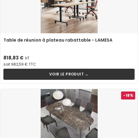
Table de réunion à plateau rabattable - LAMESA
Prix
818,83 €
HT
soit 982,59 € TTC
VOIR LE PRODUIT →
-18%