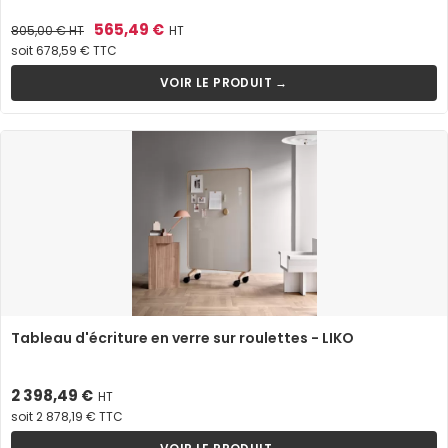
Prix
Prix
565,49 €
805,00 €
HT
HT
de
soit 678,59 € TTC
base
VOIR LE PRODUIT →
Tableau d'écriture en verre sur roulettes - LIKO
Prix
2 398,49 €
HT
soit 2 878,19 € TTC