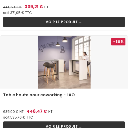
Prix
Prix
309,21 €
441,15 €
HT
HT
de
soit 371,05 € TTC
base
VOIR LE PRODUIT →
-30%
Table haute pour coworking - LAO
Prix
Prix
446,47 €
635,00 €
HT
HT
de
soit 535,76 € TTC
base
VOIR LE PRODUIT →