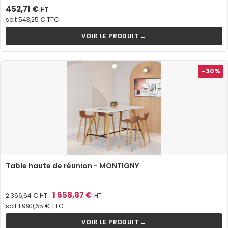
Prix
452,71 €
HT
soit 543,25 € TTC
VOIR LE PRODUIT →
-30%
Table haute de réunion - MONTIGNY
Prix
Prix
1 658,87 €
2 366,64 €
HT
HT
de
soit 1 990,65 € TTC
base
VOIR LE PRODUIT →