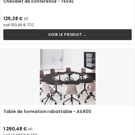
Chevalet de conférence - TEVAL
Prix
125,38 €
HT
soit 150,46 € TTC
VOIR LE PRODUIT →
Table de formation rabattable - AS400
Prix
1 290,48 €
HT