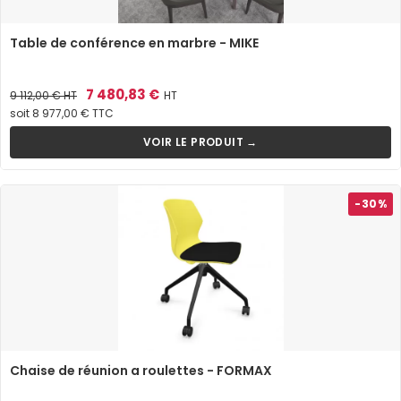
Table de conférence en marbre - MIKE
Prix
Prix
7 480,83 €
9 112,00 €
HT
HT
de
soit 8 977,00 € TTC
base
VOIR LE PRODUIT →
-30%
Chaise de réunion a roulettes - FORMAX