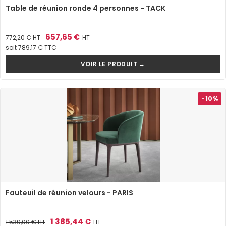
Table de réunion ronde 4 personnes - TACK
Prix
Prix
657,65 €
772,20 €
HT
HT
de
soit 789,17 € TTC
base
VOIR LE PRODUIT →
-10%
Fauteuil de réunion velours - PARIS
Prix
Prix
1 385,44 €
1 539,00 €
HT
HT