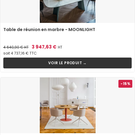
Table de réunion en marbre - MOONLIGHT
Prix
Prix
3 947,63 €
4 640,90 €
HT
HT
de
soit 4 737,16 € TTC
base
VOIR LE PRODUIT →
-15%