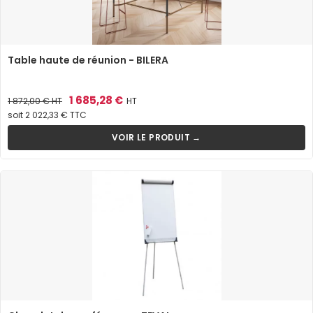
Table haute de réunion - BILERA
Prix
Prix
1 685,28 €
1 872,00 €
HT
HT
de
soit 2 022,33 € TTC
base
VOIR LE PRODUIT →