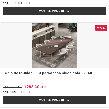
de
soit 1 662,53 € TTC
base
VOIR LE PRODUIT →
-10%
Table de réunion 8-10 personnes pieds bois - REAU
Prix
Prix
1 283,30 €
1 424,00 €
HT
HT
de
soit 1 539,96 € TTC
base
VOIR LE PRODUIT →