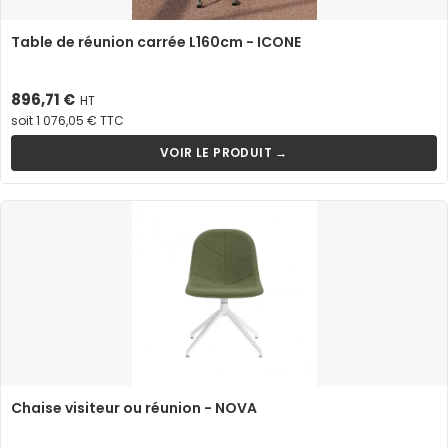
Table de réunion carrée L160cm - ICONE
Prix
896,71 €
HT
soit 1 076,05 € TTC
VOIR LE PRODUIT →
Chaise visiteur ou réunion - NOVA