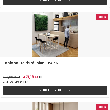
VOIR LE PRODUIT →
-30%
Table haute de réunion - PARIS
Prix
Prix
471,19 €
670,00 €
HT
HT
de
soit 565,43 € TTC
base
VOIR LE PRODUIT →
-30%