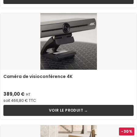
Caméra de visioconférence 4K
Prix
389,00 €
HT
soit 466,80 € TTC
VOIR LE PRODUIT →
-30%