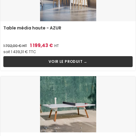
Table média haute - AZUR
Prix
Prix
1 199,43 €
1 702,00 €
HT
HT
de
soit 1 439,31 € TTC
base
VOIR LE PRODUIT →