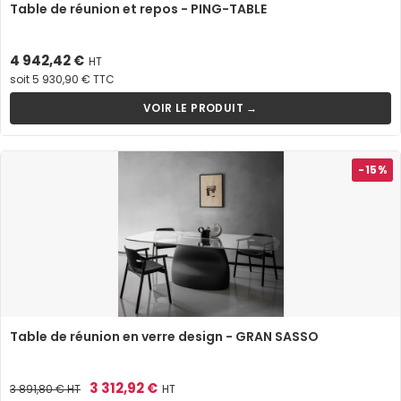
Table de réunion et repos - PING-TABLE
Prix
4 942,42 €
HT
soit 5 930,90 € TTC
VOIR LE PRODUIT →
-15%
Table de réunion en verre design - GRAN SASSO
Prix
Prix
3 312,92 €
3 891,80 €
HT
HT