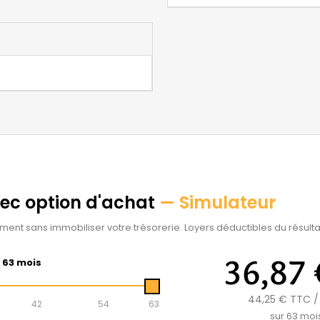
vec option d'achat
— Simulateur
ement sans immobiliser votre trésorerie. Loyers déductibles du résultat
36,87 
63 mois
44,25 €
TTC /
42
54
63
sur
63
moi