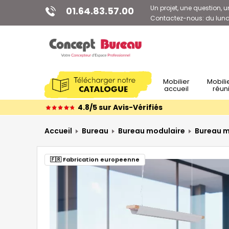
Un projet, une question, u
01.64.83.57.00
Contactez-nous: du lundi
Mobilier
Mobilier de
accueil
réun
4.8/5 sur Avis-Vérifiés
Accueil
Bureau
Bureau modulaire
Bureau m