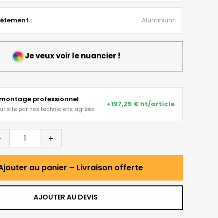
iétement :
Aluminium
Je veux voir le nuancier !
 montage professionnel
+197,25 € ht/article
sur site par nos techniciens agréés
-
+
Ajouter au panier – Livraison offerte
AJOUTER AU DEVIS