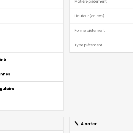
Matière piétement
Hauteur (en cm)
Forme piétement
Type piétement
iné
onnes
gulaire
A noter