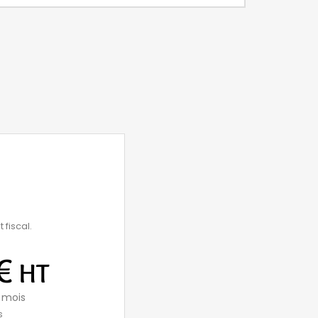
 fiscal.
€
HT
 mois
s