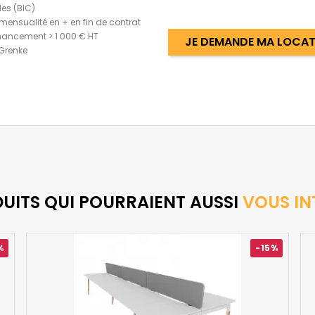
les (BIC)
mensualité en + en fin de contrat
nancement > 1 000 € HT
JE DEMANDE MA LOCATI
 Grenke
DUITS QUI POURRAIENT AUSSI
VOUS IN
%
-15%