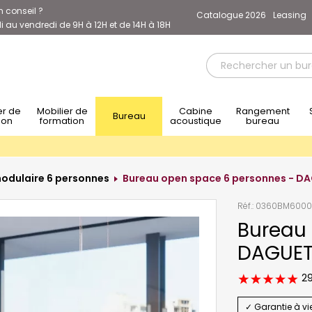
n conseil ?
Catalogue 2026
Leasing
 au vendredi de 9H à 12H et de 14H à 18H
Mobilier de
Cabine
Rangement
Sièg
Bureau
ion
formation
acoustique
bureau
odulaire 6 personnes
Bureau open space 6 personnes - D
Réf.:
0360BM6000
Bureau
DAGUE
29
✓ Garantie à vi