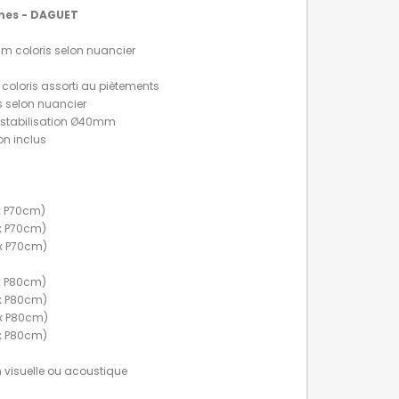
nes - DAGUET
m coloris selon nuancier
 coloris assorti au piètements
is selon nuancier
e stabilisation Ø40mm
ion inclus
 x P70cm)
 x P70cm)
 x P70cm)
 x P80cm)
 x P80cm)
 x P80cm)
 x P80cm)
n visuelle ou acoustique