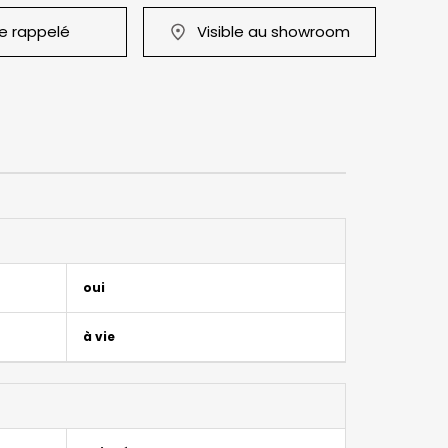
re rappelé
Visible au showroom
oui
à vie