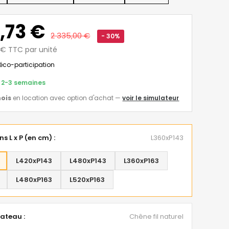
,73 €
2 335,00 €
- 30%
8 € TTC par unité
éco-participation
s 2-3 semaines
ois
en location avec option d'achat
—
voir le simulateur
s L x P (en cm) :
L360xP143
L420xP143
L480xP143
L360xP163
L480xP163
L520xP163
lateau :
Chêne fil naturel