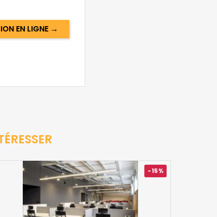
ON EN LIGNE →
TÉRESSER
-15%