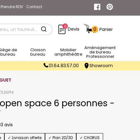
Prendre RDV
Contact
0
Devis
0
Panier
Rechercher
Aménagement
e de
Cloison
Mobilier
de bureau
bureau
bureau
amphithéâtre
Professionnel
01.64.83.57.00
Showroom
AGUET
7L36P14
 open space 6 personnes -
T
3 avis
e
✓ Livraison offerte
✓ Plan 2D/3D
✓ CHORUS