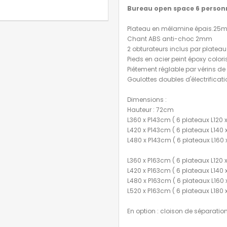
Bureau open space 6 person
Plateau en mélamine épais.25m
Chant ABS anti-choc 2mm
2 obturateurs inclus par plateau
Pieds en acier peint époxy color
Piétement réglable par vérins d
Goulottes doubles d'électrificat
Dimensions :
Hauteur : 72cm
L360 x P143cm ( 6 plateaux L120
L420 x P143cm ( 6 plateaux L140
L480 x P143cm ( 6 plateaux L160
L360 x P163cm ( 6 plateaux L120
L420 x P163cm ( 6 plateaux L140
L480 x P163cm ( 6 plateaux L160
L520 x P163cm ( 6 plateaux L180
En option : cloison de séparatio