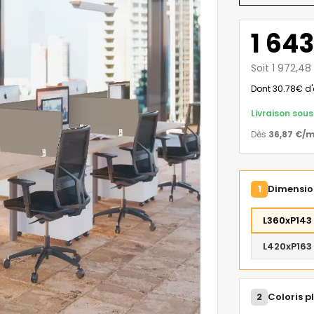
1 643
Soit 1 972,4
Dont 30.78€ d'
Livraison sou
Dès
36,87 €
/m
1
Dimension
L360xP143
L420xP163
2
Coloris p